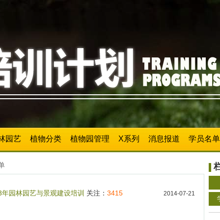
林园艺
植物分类
植物园管理
X系列
消息报道
学员名单
单
13年园林园艺与景观建设培训
关注：
3415
2014-07-21