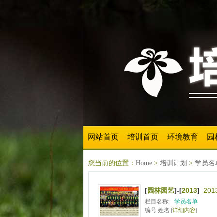
网站首页
培训首页
环境教育
园
您当前的位置：
Home
>
培训计划
>
学员名
[
园林园艺
]-[
2013
]
20
栏目名称:
学员名单
编号 姓名 [
详细内容
]