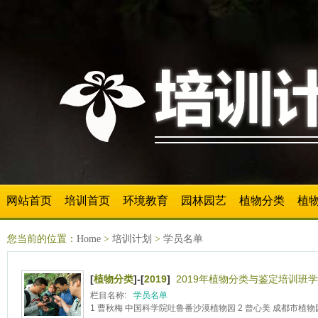
网站首页
培训首页
环境教育
园林园艺
植物分类
植
您当前的位置：
Home
>
培训计划
>
学员名单
[
植物分类
]-[
2019
]
2019年植物分类与鉴定培训班学
栏目名称:
学员名单
1 曹秋梅 中国科学院吐鲁番沙漠植物园 2 曾心美 成都市植物园 