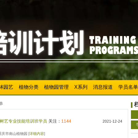
林园艺
植物分类
植物园管理
X系列
消息报道
学员名单
单
1年树艺专业技能培训班学员
关注：
1144
2021-12-24
 重庆市南山植物园 [
详细内容
]