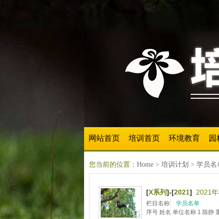
网站首页
培训首页
环境教育
园
您当前的位置：
Home
>
培训计划
>
学员名
[
X系列
]-[
2021
]
202
栏目名称:
学员名单
序号 姓名 单位名称 1 陈静