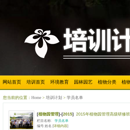
网站首页
培训首页
环境教育
园林园艺
植物分类
植
您当前的位置：
Home
>
培训计划
>
学员名单
[
植物园管理
]-[
2015
]
2015年植物园管理高级研修
栏目名称:
学员名单
编号 姓名 [
详细内容
]