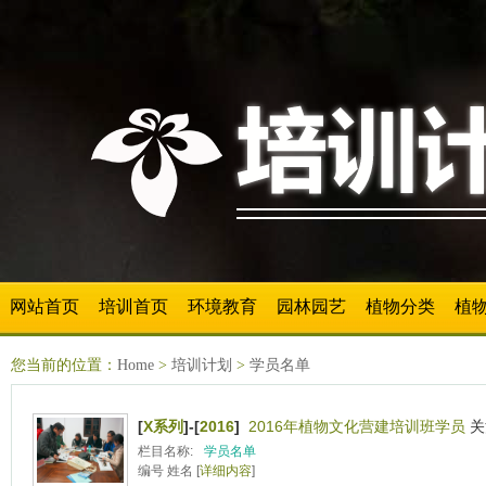
网站首页
培训首页
环境教育
园林园艺
植物分类
植
您当前的位置：
Home
>
培训计划
>
学员名单
[
X系列
]-[
2016
]
2016年植物文化营建培训班学员
关
栏目名称:
学员名单
编号 姓名 [
详细内容
]