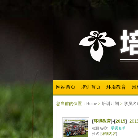
网站首页
培训首页
环境教育
园
您当前的位置：
Home
>
培训计划
>
学员名
[
环境教育
]-[
2015
]
20
栏目名称:
学员名单
姓名 [
详细内容
]