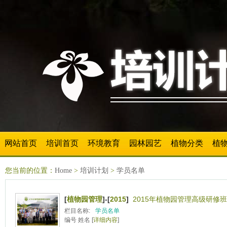
网站首页
培训首页
环境教育
园林园艺
植物分类
植
您当前的位置：
Home
>
培训计划
>
学员名单
[
植物园管理
]-[
2015
]
2015年植物园管理高级研修
栏目名称:
学员名单
编号 姓名 [
详细内容
]