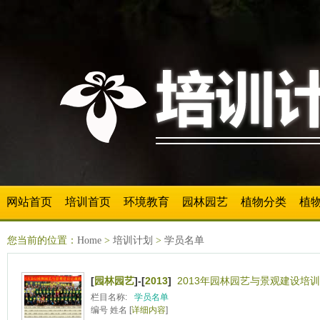
网站首页
培训首页
环境教育
园林园艺
植物分类
植
您当前的位置：
Home
>
培训计划
>
学员名单
[
园林园艺
]-[
2013
]
2013年园林园艺与景观建设培训
栏目名称:
学员名单
编号 姓名 [
详细内容
]