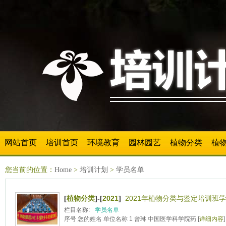
网站首页
培训首页
环境教育
园林园艺
植物分类
植
您当前的位置：
Home
>
培训计划
>
学员名单
[
植物分类
]-[
2021
]
2021年植物分类与鉴定培训班学
栏目名称:
学员名单
序号 您的姓名 单位名称 1 曾琳 中国医学科学院药 [
详细内容
]