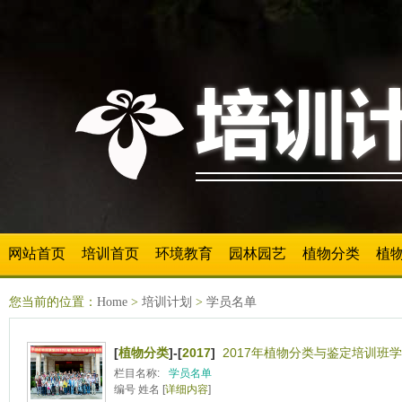
网站首页
培训首页
环境教育
园林园艺
植物分类
植
您当前的位置：
Home
>
培训计划
>
学员名单
[
植物分类
]-[
2017
]
2017年植物分类与鉴定培训班学
栏目名称:
学员名单
编号 姓名 [
详细内容
]