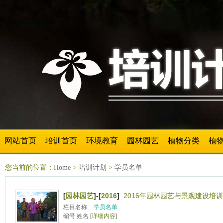
网站首页
培训首页
环境教育
园林园艺
植物分类
植
您当前的位置：
Home
>
培训计划
>
学员名单
[
园林园艺
]-[
2016
]
2016年园林园艺与景观建设培训
栏目名称:
学员名单
编号 姓名 [
详细内容
]