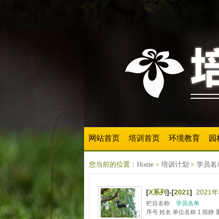
网站首页
培训首页
环境教育
园
您当前的位置：
Home
>
培训计划
>
学员名
[
X系列
]-[
2021
]
202
栏目名称:
学员名单
序号 姓名 单位名称 1 陈静