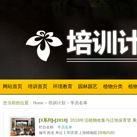
网站首页
培训首页
环境教育
园林园艺
植物分类
植
您当前的位置：
Home
>
培训计划
>
学员名单
[
X系列
]-[
2018
]
2018年活植物收集与迁地保育管
关
栏目名称:
学员名单
编号 姓名 单位 1 毕庆泗 上海植物园 [
详细内容
]