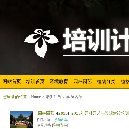
网站首页
培训首页
环境教育
园林园艺
植物分类
植
您当前的位置：
Home
>
培训计划
>
学员名单
[
园林园艺
]-[
2015
]
2015年园林园艺与景观建设培训
栏目名称:
学员名单
编号 姓名 [
详细内容
]