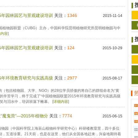
15年园林园艺与景观建设培训
关注：
1346
2015-11-14
由中国植物园联盟（CUBG）主办，中国科学院昆明植物研究所昆明植物园与中
细内容
]
15年园林园艺与景观建设培训
关注：
124
2015-10-29
15年环境教育研究与实践高级
关注：
2977
2015-08-17
机构（包括植物园、大学、NGO）的28位学员骄傲的将自己的群组命名为“黄
的辛苦学习，终于完成了“中国植物园联盟2015年环境教育研究与实践高级
笑与泪水中，培训班落下帷幕。 [
详细内容
]
天“魔鬼营”—2015年植物分
关注：
7774
2015-06-15
山植物园（中国科学院上海辰山植物科学研究中心）科研楼教室里，四十多位
别，互道珍重。21天前，也是在这里，他们从全国各地赶来，兴奋地期待着