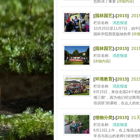
也扮演了重要 [
详细内容
]
[
园林园艺
]-[
2015
]
20
栏目名称:
消息报道
10月25日至11月7日，
国科学院西双版纳热带 [
详
[
园林园艺
]-[
2015
]
20
栏目名称:
消息报道
[
详细内容
]
[
环境教育
]-[
2015
]
20
栏目名称:
消息报道
8月15日，来自全国24个
埔三期”，因为他们经过两周
培训班”的课程，在众人的欢
[
植物分类
]-[
2015
]
21
栏目名称:
消息报道
6月13日上午，在上海辰
学员与辰山的老师们依依惜