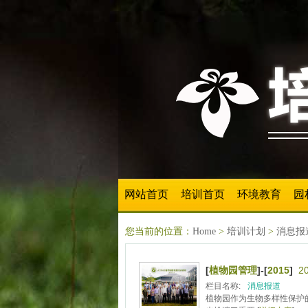
网站首页
培训首页
环境教育
园
您当前的位置：
Home
>
培训计划
>
消息报
[
植物园管理
]-[
2015
]
2
栏目名称:
消息报道
植物园作为生物多样性保护