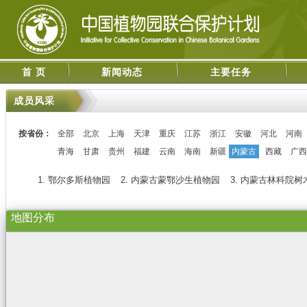
首 页
新闻动态
主要任务
成员风采
按省份：
全部
北京
上海
天津
重庆
江苏
浙江
安徽
河北
河南
青海
甘肃
贵州
福建
云南
海南
新疆
内蒙古
西藏
广西
1. 鄂尔多斯植物园
2. 内蒙古蒙鄂沙生植物园
3. 内蒙古林科院树
地图分布