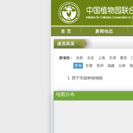
首 页
新闻动态
成员风采
按省份：
全部
北京
上海
天津
重庆
青海
甘肃
贵州
福建
云南
海
1. 西宁市园林植物园
地图分布