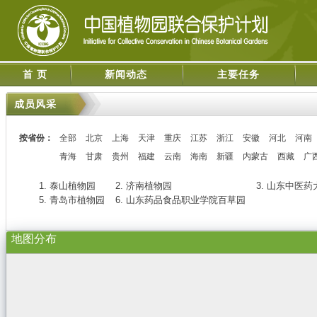
首 页
新闻动态
主要任务
成员风采
按省份：
全部
北京
上海
天津
重庆
江苏
浙江
安徽
河北
河南
青海
甘肃
贵州
福建
云南
海南
新疆
内蒙古
西藏
广
1. 泰山植物园
2. 济南植物园
3. 山东中医
5. 青岛市植物园
6. 山东药品食品职业学院百草园
地图分布