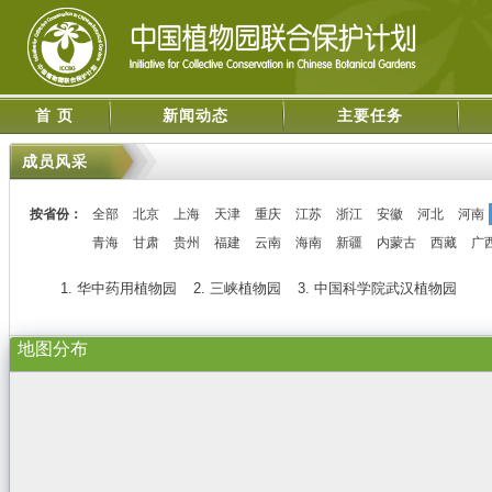
首 页
新闻动态
主要任务
成员风采
按省份：
全部
北京
上海
天津
重庆
江苏
浙江
安徽
河北
河南
青海
甘肃
贵州
福建
云南
海南
新疆
内蒙古
西藏
广
1. 华中药用植物园
2. 三峡植物园
3. 中国科学院武汉植物园
地图分布